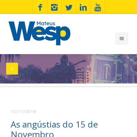
Mateus Wesp
Notícias
Artigos
Minhas Bandeiras
15/11/2018
Wesp na Estrada
As angústias do 15 de
Fotos
Novembro