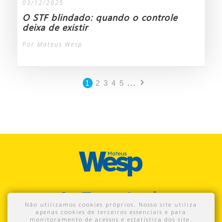
03/12/2025
O STF blindado: quando o controle
deixa de existir
Por Mateus Wesp
1
2
3
4
5
...
Não utilizamos cookies próprios. Nosso site utiliza
apenas cookies de terceiros essenciais e para
monitoramento de acessos e estatística dos site.