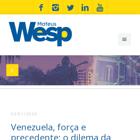
Mateus Wesp
Notícias
Artigos
Minhas Bandeiras
03/01/2026
Wesp na Estrada
Venezuela, força e
Fotos
precedente: o dilema da