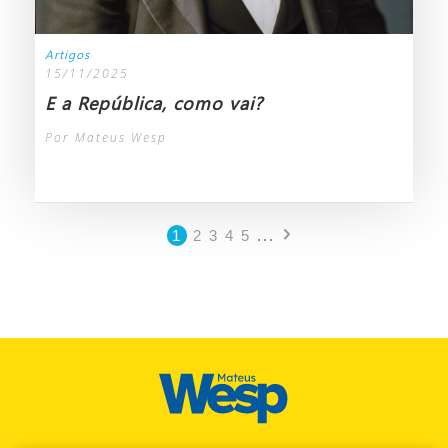
Artigos
15/11/2025
E a República, como vai?
Por Mateus Wesp
1
2
3
4
5
...