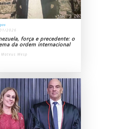
igos
01/2026
nezuela, força e precedente: o
lema da ordem internacional
 Mateus Wesp