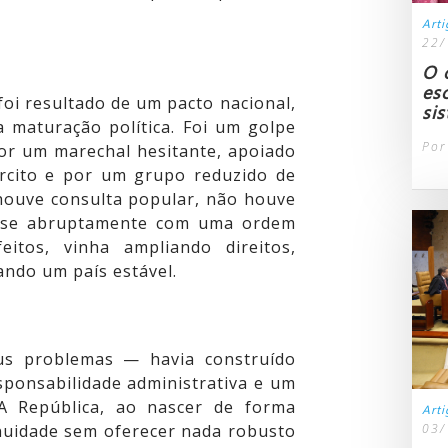
Art
22/
O 
es
oi resultado de um pacto nacional,
si
 maturação política. Foi um golpe
Por
por um marechal hesitante, apoiado
ército e por um grupo reduzido de
 houve consulta popular, não houve
u-se abruptamente com uma ordem
itos, vinha ampliando direitos,
ando um país estável.
s problemas — havia construído
esponsabilidade administrativa e um
A República, ao nascer de forma
Art
03/
nuidade sem oferecer nada robusto