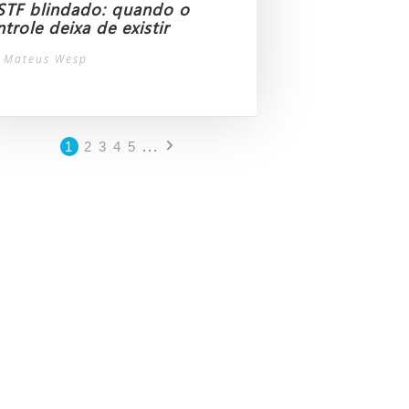
STF blindado: quando o
trole deixa de existir
 Mateus Wesp
1
2
3
4
5
...