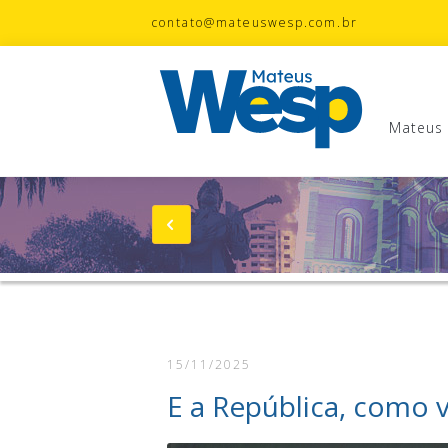
contato@mateuswesp.com.br
Mateus
Mateus Wesp
Notícias
Artigos
Minhas Bandeiras
15/11/2025
Wesp na Estrada
E a República, como v
Fotos