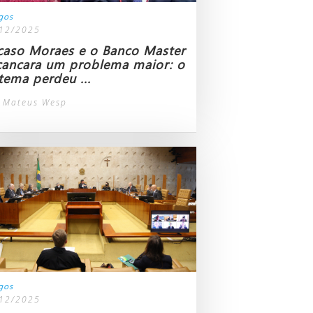
igos
12/2025
caso Moraes e o Banco Master
cancara um problema maior: o
stema perdeu ...
 Mateus Wesp
igos
12/2025