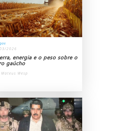
igos
03/2026
erra, energia e o peso sobre o
ro gaúcho
 Mateus Wesp