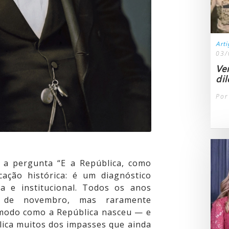
Art
03/
Ve
di
Por
a pergunta “E a República, como
ação histórica: é um diagnóstico
a e institucional. Todos os anos
5 de novembro, mas raramente
modo como a República nasceu — e
ica muitos dos impasses que ainda