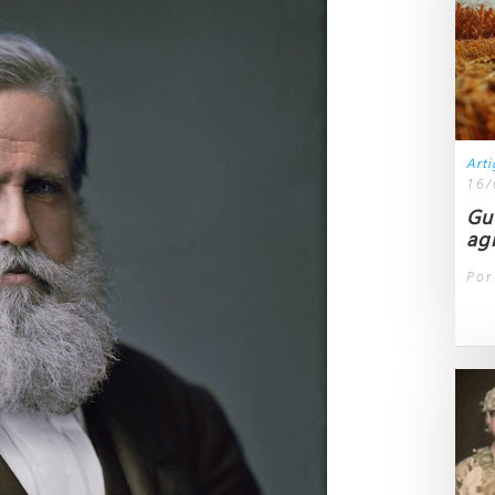
Art
16/
Gu
ag
Por