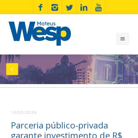
Mateus Wesp
Notícias
Artigos
Minhas Bandeiras
13/02/2026
Wesp na Estrada
Parceria público-privada
Fotos
garante investimento de R$