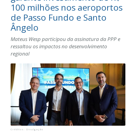
100 milhões nos aeroportos
Vídeos
de Passo Fundo e Santo
Contato
Ângelo
Mateus Wesp participou da assinatura da PPP e
ressaltou os impactos no desenvolvimento
regional
Créditos: Divulgação