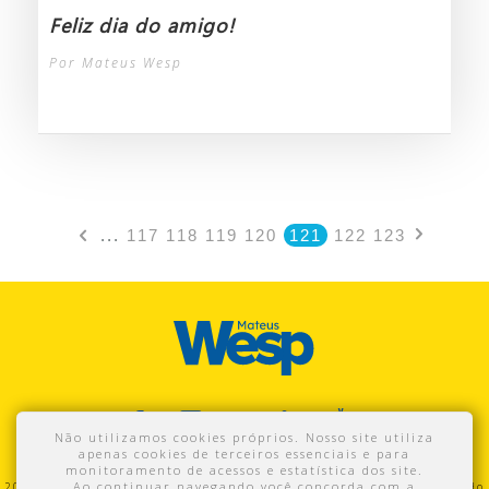
Feliz dia do amigo!
Por Mateus Wesp
...
117
118
119
120
121
122
123
Não utilizamos cookies próprios. Nosso site utiliza
apenas cookies de terceiros essenciais e para
monitoramento de acessos e estatística dos site.
Ao continuar navegando você concorda com a
2016 - Mateus Wesp. Proibida a cópia total ou parcial do conteúdo