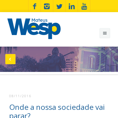
Mateus Wesp
Notícias
Artigos
Minhas Bandeiras
08/11/2016
Wesp na Estrada
Onde a nossa sociedade vai
Fotos
parar?