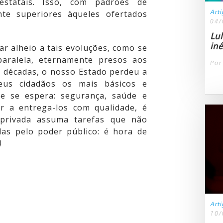
estatais. Isso, com padrões de
Art
nte superiores àqueles ofertados
04/
Lu
iné
ar alheio a tais evoluções, como se
aralela, eternamente presos aos
Por
 décadas, o nosso Estado perdeu a
eus cidadãos os mais básicos e
le se espera: segurança, saúde e
r a entrega-los com qualidade, é
a privada assuma tarefas que não
as pelo poder público: é hora de
!
Art
10/