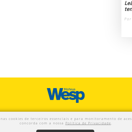
Le
te
Por
enas cookies de terceiros essenciais e para monitoramento de aces
concorda com a nossa
Política de Privacidade
.