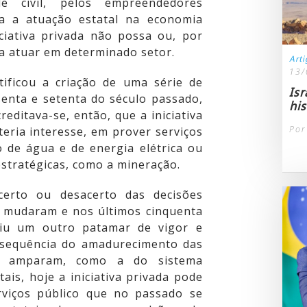
e civil, pelos empreendedores
ima a atuação estatal na economia
iativa privada não possa ou, por
ra atuar em determinado setor.
Art
13/
tificou a criação de uma série de
Isr
enta e setenta do século passado,
his
reditava-se, então, que a iniciativa
Por
teria interesse, em prover serviços
o de água e de energia elétrica ou
stratégicas, como a mineração.
erto ou desacerto das decisões
s mudaram e nos últimos cinquenta
giu um outro patamar de vigor e
nsequência do amadurecimento das
 a amparam, como a do sistema
ais, hoje a iniciativa privada pode
rviços público que no passado se