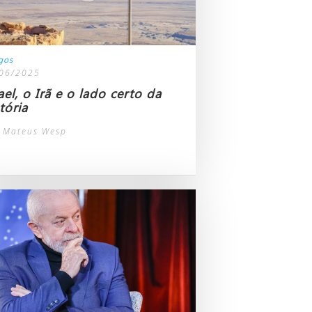
igos
06/2025
ael, o Irã e o lado certo da
tória
 Mateus Wesp