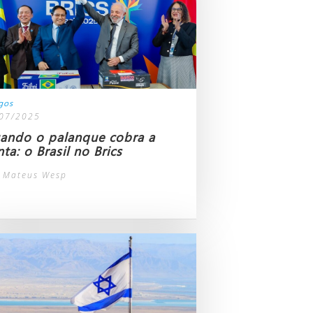
igos
07/2025
ando o palanque cobra a
ta: o Brasil no Brics
 Mateus Wesp