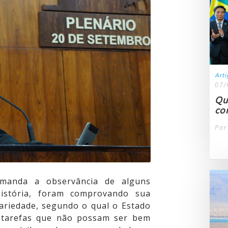
Art
07/
Qu
con
Por
emanda a observância de alguns
história, foram comprovando sua
iariedade, segundo o qual o Estado
s tarefas que não possam ser bem