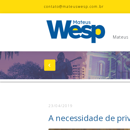
contato@mateuswesp.com.br
Mateus
Mateus Wesp
Notícias
Artigos
Minhas Bandeiras
23/04/2019
Wesp na Estrada
A necessidade de priv
Fotos