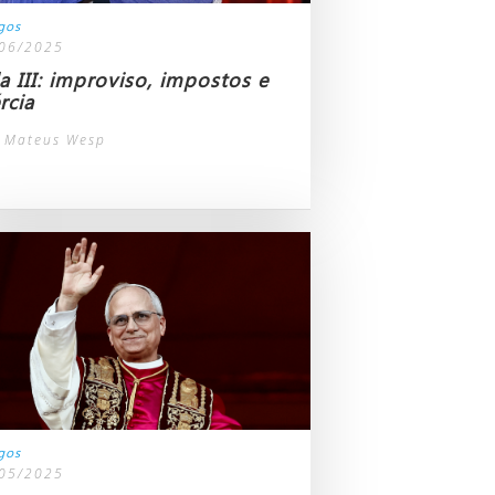
igos
06/2025
la III: improviso, impostos e
rcia
 Mateus Wesp
igos
05/2025