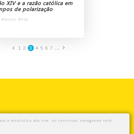
ão XIV e a razão católica em
mpos de polarização
 Mateus Wesp
1
2
3
4
5
6
7
...
sos e estatística dos site. Ao continuar navegando você