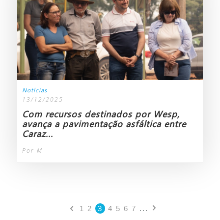
Notícias
13/12/2025
Com recursos destinados por Wesp,
avança a pavimentação asfáltica entre
Caraz...
Por M
1
2
3
4
5
6
7
...