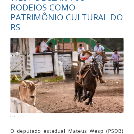
RODEIOS COMO
Vídeos
PATRIMÔNIO CULTURAL DO
Contato
RS
Créditos:
O deputado estadual Mateus Wesp (PSDB)