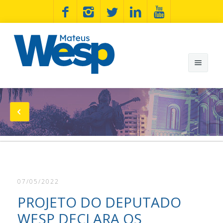
Mateus Wesp
Notícias
Artigos
Minhas Bandeiras
07/05/2022
Wesp na Estrada
PROJETO DO DEPUTADO
Fotos
WESP DECLARA OS