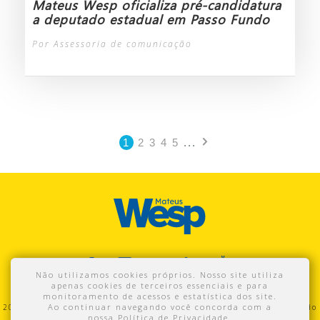
Mateus Wesp oficializa pré-candidatura
a deputado estadual em Passo Fundo
Por Assessoria de comunicação
1
2
3
4
5
...
Não utilizamos cookies próprios. Nosso site utiliza
apenas cookies de terceiros essenciais e para
monitoramento de acessos e estatística dos site.
Ao continuar navegando você concorda com a
2016 - Mateus Wesp. Proibida a cópia total ou parcial do conteúdo
nossa
Política de Privacidade
.