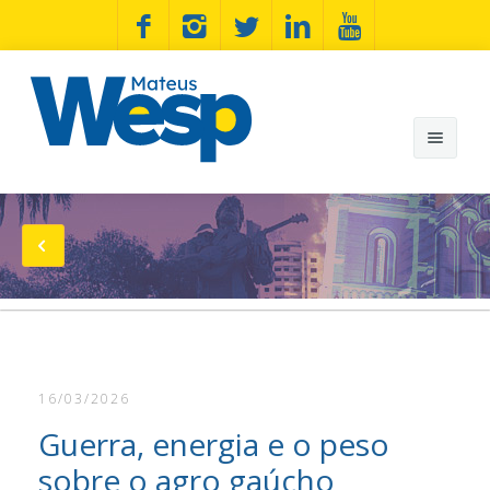
Mateus Wesp
Notícias
Artigos
Minhas Bandeiras
16/03/2026
Wesp na Estrada
Guerra, energia e o peso
Fotos
sobre o agro gaúcho